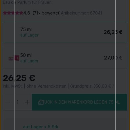
Eau de Parfum für Frauen
4.6
(71× bewertet)
Artikelnummer:
67041
75 ml
26,25 €
auf Lager
50 ml
27,00 €
auf Lager
26,25 €
inkl. MwSt. | ohne Versandkosten | Grundpreis: 350,00 € / l
STÜCK IN DEN WARENKORB LEGEN
75 ML
auf Lager > 5
Stk.