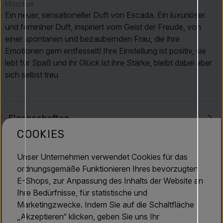
Moschus
Ein neuer, sensationeller Duft von Escada. Ein luxuriöser
und femininer Duft, inspiriert vom Geist der Freude, von
einer spontanen und bezaubernden Frau, die ihre
Emotionen gern entfesselt! Ihre Einstellung ist positiv, sie
lebt für Spaß und ihr Glück ist ihre Stärke, bleibt dabei aber
sich selbst treu
Eigenschaften
COOKIES
Escada
Unser Unternehmen verwendet Cookies für das
ordnungsgemäße Funktionieren Ihres bevorzugten
E-Shops, zur Anpassung des Inhalts der Website an
Bewertungen
4.6
(71)
Ihre Bedürfnisse, für statistische und
Marketingzwecke. Indem Sie auf die Schaltfläche
„Akzeptieren“ klicken, geben Sie uns Ihr
19.07.2026