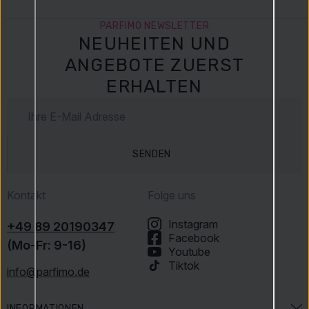
PARFIMO NEWSLETTER
NEUHEITEN UND
ANGEBOTE ZUERST
ERHALTEN
SENDEN
Kontakt
Folge uns
Instagram
+49 89 20190347
Facebook
(Mo-Fr: 9-16)
Youtube
Tiktok
info@parfimo.de
INFORMATIONEN