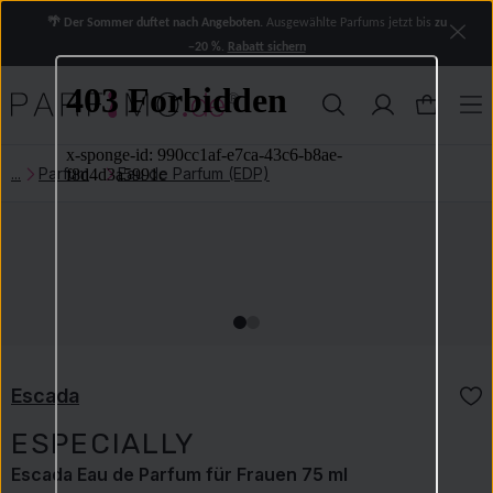
🌴 Der Sommer duftet nach Angeboten.
Ausgewählte Parfums jetzt bis
zu
−20 %
.
Rabatt sichern
Parfum
Eau de Parfum (EDP)
Escada
ESPECIALLY
Escada Eau de Parfum für Frauen 75 ml