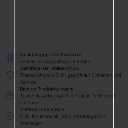
Qualitätsgeprüfte Produkte
Echt
Nur von geprüften Lieferanten.
Zertifizierter Online-Shop
Trusted Shops & EHI – geprüft auf Sicherheit und
Service.
Riesige Produktauswah
l
Tausende Artikel sofort verfügbar. Düfte direkt
auf Lager.
VERSAND AB 4,95 €
DHL. Kostenlos ab 129 €. Lieferung in 2–4
Werktagen.