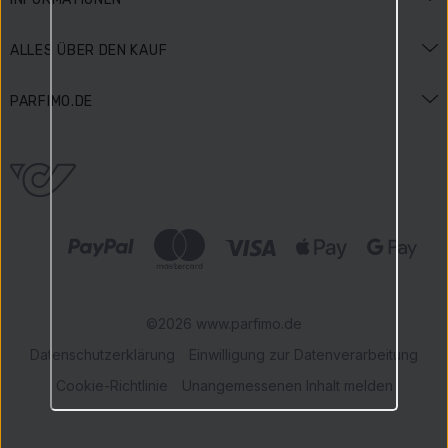
Duftlexikon
ALLES ÜBER DEN KAUF
Beauty-Lexikon
Versand und Bezahlung
PARFIMO.DE
Anlässe & Aktionen
Zahlungsarten
Impressum
Gewinnspielbedingungen
Widerrufsbelehrung
Über uns
Bewertungen
Reklamationen
Karriere
Parfimo Blog
Datenschutz
Unsere Vorteile
AGB
Geprüfter Shop
©2026 www.parfimo.de
Datenschutzerklärung
Einwilligung zur Datenverarbeitung
Cookie-Richtlinie
Unangemessenen Inhalt melden