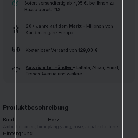
Sofort versandfertig ab 4,95 €
, bei Ihnen zu
Hause bereits 11.8..
20+ Jahre auf dem Markt
– Millionen von
Kunden in ganz Europa.
Kostenloser Versand von
129,00 €
.
Autorisierter Händler
– Lattafa, Afnan, Armaf,
French Avenue und weitere.
Produktbeschreibung
Kopf
Herz
Ambrettesamen, birne
ylang ylang, rose, aquatische töne
Hintergrund