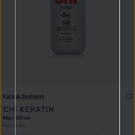
Farouk Systems
CHI KERATIN
Mist 355 ml
Haarmaske