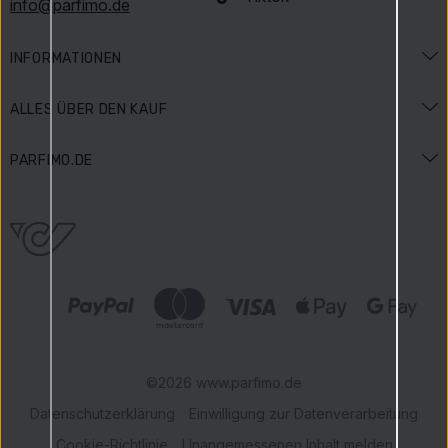
info@parfimo.de
INFORMATIONEN
Duftlexikon
ALLES ÜBER DEN KAUF
Beauty-Lexikon
Versand und Bezahlung
PARFIMO.DE
Anlässe & Aktionen
Zahlungsarten
Impressum
Gewinnspielbedingungen
Widerrufsbelehrung
Über uns
Bewertungen
Reklamationen
Karriere
Parfimo Blog
Datenschutz
Unsere Vorteile
AGB
Geprüfter Shop
©2026 www.parfimo.de
Datenschutzerklärung
Einwilligung zur Datenverarbeitung
Cookie-Richtlinie
Unangemessenen Inhalt melden