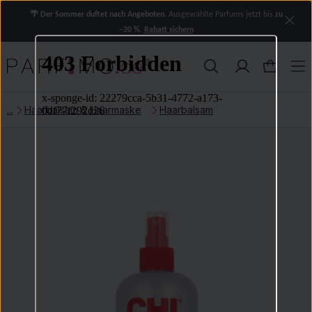
🌴 Der Sommer duftet nach Angeboten.
Ausgewählte Parfums jetzt bis
zu
−20 %
.
Rabatt sichern
Haarbalsam & Haarmaske
Haarbalsam