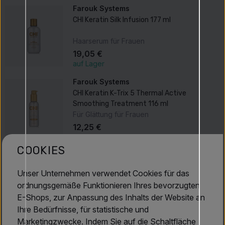
Farouk Systems
CHI Keratin Silk Infusion 177 ml
Haarserum für Frauen
19,05 €
auf Lager
Farouk Systems
CHI Keratin K-Trix 5 Thermal Active
Smoothing Treatment 116 ml
Für Glättung für Frauen
12,25 €
auf Lager
COOKIES
Produktbeschreibung
Unser Unternehmen verwendet Cookies für das
ordnungsgemäße Funktionieren Ihres bevorzugten
Farouk Systems CHI Keratin Mist - keratinfreie
E-Shops, zur Anpassung des Inhalts der Website an
Behandlung 355 ml
wurde speziell entwickelt, um
Ihre Bedürfnisse, für statistische und
geschwächtes und geschädigtes Haar zu stärken und zu
Marketingzwecke. Indem Sie auf die Schaltfläche