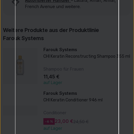
Autorisierter Händler
– Lattafa, Afnan, Armaf,
French Avenue und weitere.
Weitere Produkte aus der Produktlinie
Farouk Systems
Farouk Systems
CHI Keratin Reconstructing Shampoo 355 ml
Shampoo für Frauen
11,45 €
auf Lager
Farouk Systems
CHI Keratin Conditioner 946 ml
Conditioner
23,00 €
24,50 €
-6 %
auf Lager