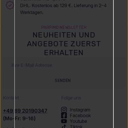
DHL. Kostenlos ab 129 €. Lieferung in 2–4
Werktagen.
PARFIMO NEWSLETTER
NEUHEITEN UND
ANGEBOTE ZUERST
ERHALTEN
SENDEN
Kontakt
Folge uns
Instagram
+49 89 20190347
Facebook
(Mo-Fr: 9-16)
Youtube
Tiktok