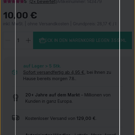
5
(2× bewertet)
Artikelnummer:
143479
10,00 €
inkl. MwSt. | ohne Versandkosten | Grundpreis: 28,17 € / l
STÜCK IN DEN WARENKORB LEGEN
355 ML
auf Lager > 5
Stk.
Sofort versandfertig ab 4,95 €
, bei Ihnen zu
Hause bereits morgen 7.8..
20+ Jahre auf dem Markt
– Millionen von
Kunden in ganz Europa.
Kostenloser Versand von
129,00 €
.