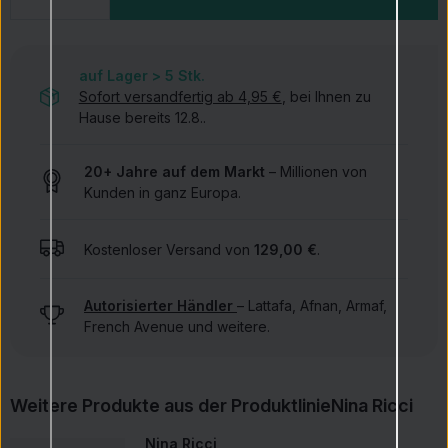
auf Lager > 5
Stk.
Sofort versandfertig ab 4,95 €
, bei Ihnen zu
Hause bereits 12.8..
20+ Jahre auf dem Markt
– Millionen von
Kunden in ganz Europa.
Kostenloser Versand von
129,00 €
.
Autorisierter Händler
– Lattafa, Afnan, Armaf,
French Avenue und weitere.
Weitere Produkte aus der Produktlinie
Nina Ricci
Nina Ricci