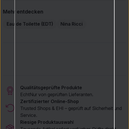
Mehr entdecken
Eau de Toilette (EDT)
Nina Ricci
Qualitätsgeprüfte Produkte
Echt
Nur von geprüften Lieferanten.
Zertifizierter Online-Shop
Trusted Shops & EHI – geprüft auf Sicherheit und
Service.
Riesige Produktauswah
l
Tausende Artikel sofort verfügbar. Düfte direkt