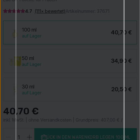
4.7
(111× bewertet)
Artikelnummer:
37671
100 ml
40,70 €
auf Lager
50 ml
34,90 €
auf Lager
30 ml
20,50 €
auf Lager
40,70 €
inkl. MwSt. | ohne Versandkosten | Grundpreis: 407,00 € / l
STÜCK IN DEN WARENKORB LEGEN
100 ML