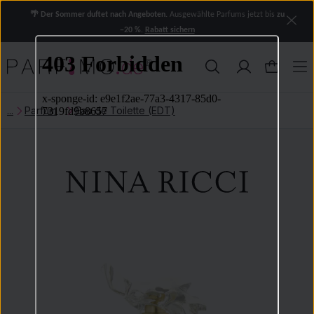
🌴 Der Sommer duftet nach Angeboten.
Ausgewählte Parfums jetzt bis
zu
−20 %
.
Rabatt sichern
Parfum
Eau de Toilette (EDT)