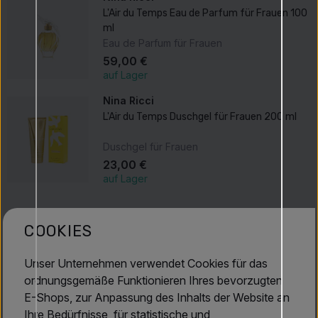
L'Air du Temps Eau de Parfum für Frauen 100
ml
Eau de Parfum für Frauen
59,00 €
auf Lager
Nina Ricci
L'Air du Temps Duschgel für Frauen 200 ml
Duschgel für Frauen
23,00 €
auf Lager
Produktbeschreibung
COOKIES
Kopf
Unser Unternehmen verwendet Cookies für das
nelke, pfirsich, Neroli, bergamotte, rose, brasilianisches
ordnungsgemäße Funktionieren Ihres bevorzugten
Rosenholz, aldehyde
E-Shops, zur Anpassung des Inhalts der Website an
Herz
Ihre Bedürfnisse, für statistische und