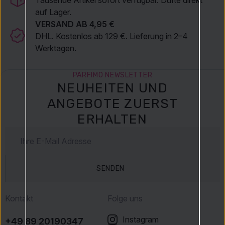
auf Lager.
VERSAND AB 4,95 €
DHL. Kostenlos ab 129 €. Lieferung in 2–4
Werktagen.
PARFIMO NEWSLETTER
NEUHEITEN UND
ANGEBOTE ZUERST
ERHALTEN
SENDEN
Kontakt
Folge uns
Instagram
+49 89 20190347