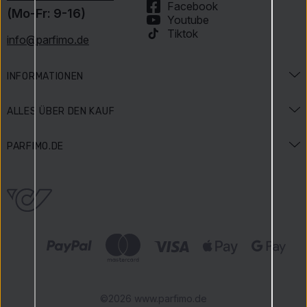
Facebook
(Mo-Fr: 9-16)
Youtube
Tiktok
info@parfimo.de
INFORMATIONEN
Duftlexikon
ALLES ÜBER DEN KAUF
Beauty-Lexikon
Versand und Bezahlung
PARFIMO.DE
Anlässe & Aktionen
Zahlungsarten
Impressum
Gewinnspielbedingungen
Widerrufsbelehrung
Über uns
Bewertungen
Reklamationen
Karriere
Parfimo Blog
Datenschutz
Unsere Vorteile
AGB
Geprüfter Shop
©2026 www.parfimo.de