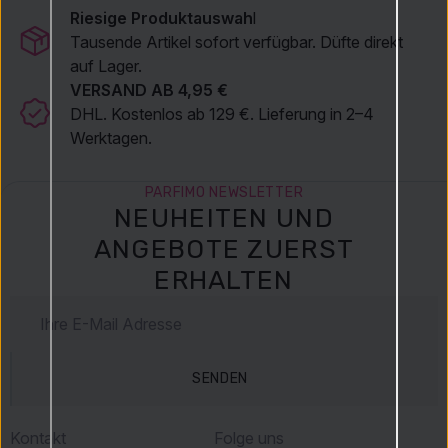
Riesige Produktauswah
l
Tausende Artikel sofort verfügbar. Düfte direkt
auf Lager.
VERSAND AB 4,95 €
DHL. Kostenlos ab 129 €. Lieferung in 2–4
Werktagen.
PARFIMO NEWSLETTER
NEUHEITEN UND
ANGEBOTE ZUERST
ERHALTEN
SENDEN
Kontakt
Folge uns