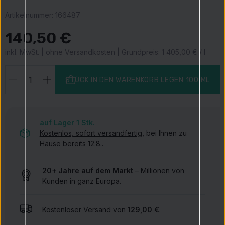
Artikelnummer:
166487
140,50 €
inkl. MwSt. | ohne Versandkosten | Grundpreis: 1 405,00 € / l
STÜCK IN DEN WARENKORB LEGEN
100 ML
auf Lager 1
Stk.
Kostenlos, sofort versandfertig
, bei Ihnen zu
Hause bereits 12.8..
20+ Jahre auf dem Markt
– Millionen von
Kunden in ganz Europa.
Kostenloser Versand von
129,00 €
.