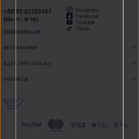
Instagram
+49 89 20190347
Facebook
(Mo-Fr: 9-16)
Youtube
Tiktok
info@parfimo.de
INFORMATIONEN
Duftlexikon
ALLES ÜBER DEN KAUF
Beauty-Lexikon
Versand und Bezahlung
PARFIMO.DE
Anlässe & Aktionen
Zahlungsarten
Impressum
Gewinnspielbedingungen
Widerrufsbelehrung
Über uns
Bewertungen
Reklamationen
Karriere
Parfimo Blog
Datenschutz
Unsere Vorteile
AGB
Geprüfter Shop