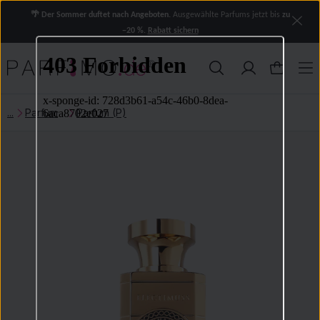
🌴 Der Sommer duftet nach Angeboten.
Ausgewählte Parfums jetzt bis
zu
−20 %
.
Rabatt sichern
Parfum
Parfum (P)